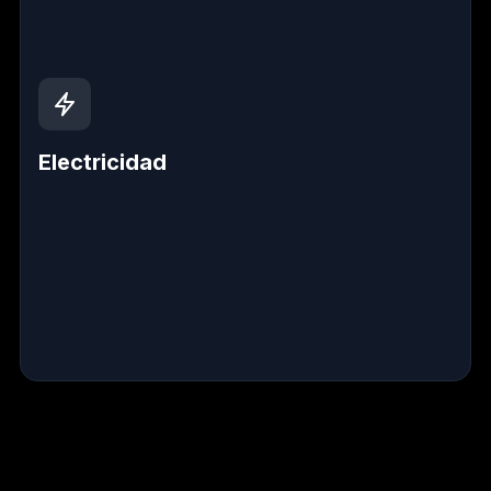
Electricidad
Instalaciones seguras y recableado
Revisiones preventivas eléctricas
Reparaciones de emergencia y certificaciones