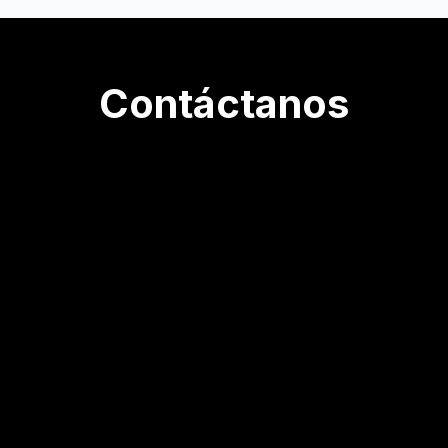
Contáctanos
Teléfono: +52 55 8952 4746
Email:
pedrocf@soluvax.mx
Whatsapp:
55 3517 6838