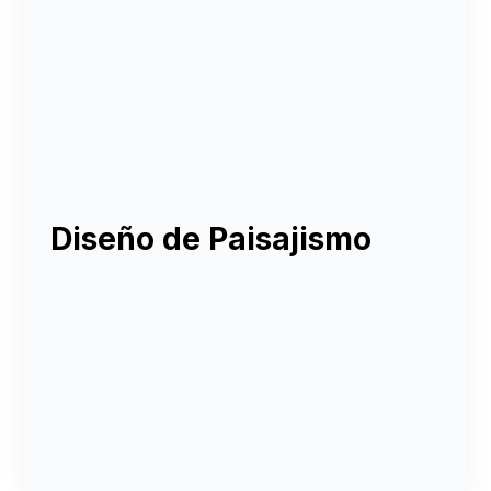
Diseño de Paisajismo
Diseño de jardines interiores y exteriores
Selección de especies adecuadas al entorno
Instalación de sistemas de riego eficientes