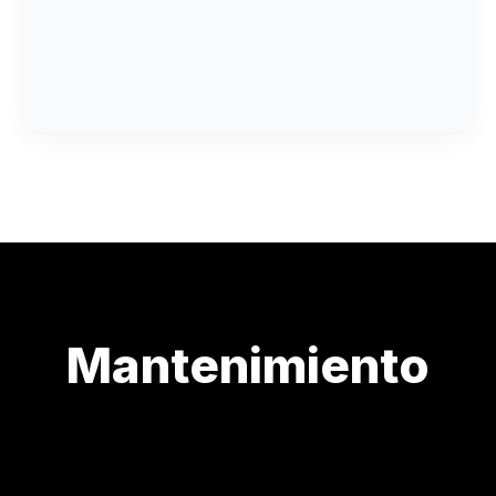
Poda y perfilado estético de vegetación
Control ecológico y preventivo de plagas
Fertilización y nutrición vegetal integral
Mantenimiento