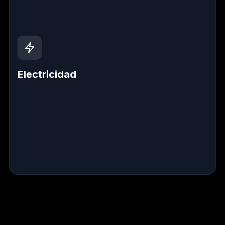
Electricidad
Instalaciones seguras y recableado
Revisiones preventivas eléctricas
Reparaciones de emergencia y certificaciones