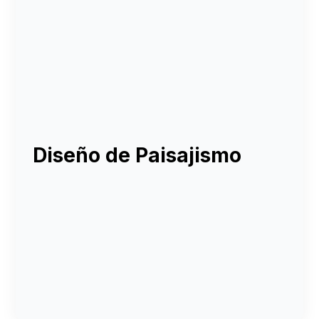
Diseño de Paisajismo
Diseño de jardines interiores y exteriores
Selección de especies adecuadas al entorno
Instalación de sistemas de riego eficientes