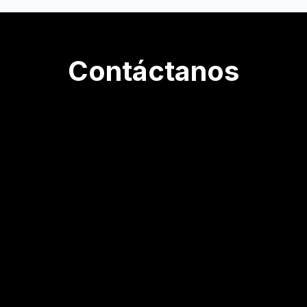
Contáctanos
Teléfono: +52 55 8952 4746
Email:
pedrocf@soluvax.mx
Whatsapp:
55 3517 6838