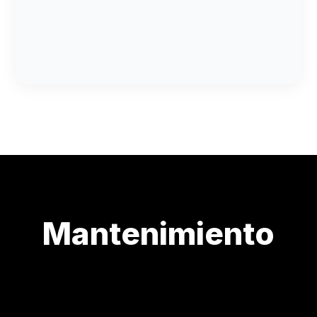
Poda y perfilado estético de vegetación
Control ecológico y preventivo de plagas
Fertilización y nutrición vegetal integral
Mantenimiento